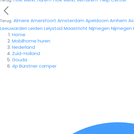
Terug
Almere
Amersfoort
Amsterdam
Apeldoorn
Arnhem
As
Terug
Leeuwarden
Leiden
Lelystad
Maastricht
Nijmegen
Nijmegen
Home
Mobilhome huren
Nederland
Zuid-Holland
Gouda
4p Bürstner camper