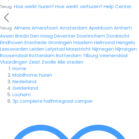
Hoe werkt huren?
Hoe werkt verhuren?
Help Center
Terug
Almere
Amersfoort
Amsterdam
Apeldoorn
Arnhem
Terug
Assen
Breda
Den Haag
Deventer
Doetinchem
Dordrecht
Eindhoven
Enschede
Groningen
Haarlem
Helmond
Hengelo
Leeuwarden
Leiden
Lelystad
Maastricht
Nijmegen
Nijmegen
Roosendaal
Rotterdam
Rotterdam
Tilburg
Veenendaal
Vlaardingen
Zeist
Zwolle
Alle steden
Home
Mobilhome huren
Nederland
Gelderland
Lochem
3p complete halfintegraal camper