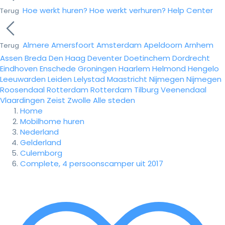
Hoe werkt huren?
Hoe werkt verhuren?
Help Center
Terug
Almere
Amersfoort
Amsterdam
Apeldoorn
Arnhem
Terug
Assen
Breda
Den Haag
Deventer
Doetinchem
Dordrecht
Eindhoven
Enschede
Groningen
Haarlem
Helmond
Hengelo
Leeuwarden
Leiden
Lelystad
Maastricht
Nijmegen
Nijmegen
Roosendaal
Rotterdam
Rotterdam
Tilburg
Veenendaal
Vlaardingen
Zeist
Zwolle
Alle steden
Home
Mobilhome huren
Nederland
Gelderland
Culemborg
Complete, 4 persoonscamper uit 2017