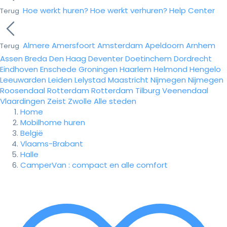
Hoe werkt huren?
Hoe werkt verhuren?
Help Center
Terug
Almere
Amersfoort
Amsterdam
Apeldoorn
Arnhem
Terug
Assen
Breda
Den Haag
Deventer
Doetinchem
Dordrecht
Eindhoven
Enschede
Groningen
Haarlem
Helmond
Hengelo
Leeuwarden
Leiden
Lelystad
Maastricht
Nijmegen
Nijmegen
Roosendaal
Rotterdam
Rotterdam
Tilburg
Veenendaal
Vlaardingen
Zeist
Zwolle
Alle steden
Home
Mobilhome huren
België
Vlaams-Brabant
Halle
CamperVan : compact en alle comfort