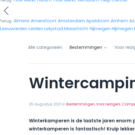
Terug
Almere
Amersfoort
Amsterdam
Apeldoorn
Arnhem
As
Terug
Leeuwarden
Leiden
Lelystad
Maastricht
Nijmegen
Nijmegen
Alle categorieën
Bestemmingen
Voor reiz
Wintercampin
25 augustus 2021 in
Bestemmingen
,
Voor reizigers
,
Campi
Winterkamperen is de laatste jaren enorm po
winterkamperen is fantastisch! Kruip lekke