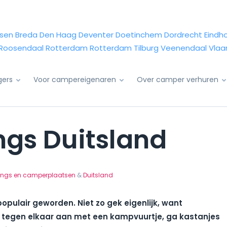
sen
Breda
Den Haag
Deventer
Doetinchem
Dordrecht
Eindh
Roosendaal
Rotterdam
Rotterdam
Tilburg
Veenendaal
Vlaa
igers
Voor campereigenaren
Over camper verhuren
gs Duitsland
ngs en camperplaatsen
&
Duitsland
pulair geworden. Niet zo gek eigenlijk, want
r tegen elkaar aan met een kampvuurtje, ga kastanjes