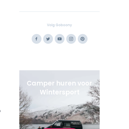
Volg Goboony
Facebook
Twitter
Youtube
Instagram
Pinterest
Camper huren voor
Wintersport
n