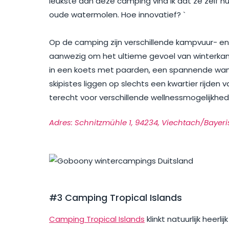
leukste aan deze camping vind ik dat ze zelf 
oude watermolen. Hoe innovatief? `
Op de camping zijn verschillende kampvuur- 
aanwezig om het ultieme gevoel van winterkamp
in een koets met paarden, een spannende wand
skipistes liggen op slechts een kwartier rijde
terecht voor verschillende wellnessmogelijkh
Adres: Schnitzmühle 1, 94234, Viechtach/Bayer
#3 Camping Tropical Islands
Camping Tropical Islands
klinkt natuurlijk heerl