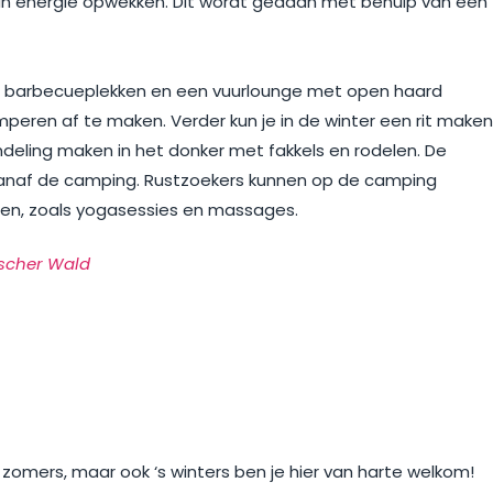
hun energie opwekken. Dit wordt gedaan met behulp van een
en barbecueplekken en een vuurlounge met open haard
eren af te maken. Verder kun je in de winter een rit maken
eling maken in het donker met fakkels en rodelen. De
n vanaf de camping. Rustzoekers kunnen op de camping
eden, zoals yogasessies en massages.
ischer Wald
ijk zomers, maar ook ‘s winters ben je hier van harte welkom!