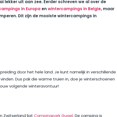
i lekker uit aan zee. Eerder schreven we al over de
campings in Europa
en
wintercampings in Belgie
, maar
amperen. Dit zijn de mooiste wintercampings in
preiding door het hele land. Je kunt namelijk in verschillende
d
vinden. Dus pak die warme truien in, doe je winterschoenen
 jouw volgende winteravontuur!
en Zwitserland ligt
Campingpark Gugel
. De camping is