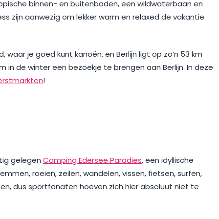
tropische binnen- en buitenbaden, een wildwaterbaan en
ess zijn aanwezig om lekker warm en relaxed de vakantie
, waar je goed kunt kanoën, en Berlijn ligt op zo’n 53 km
 in de winter een bezoekje te brengen aan Berlijn. In deze
erstmarkten
!
htig gelegen
Camping Edersee Paradies
, een idyllische
mmen, roeien, zeilen, wandelen, vissen, fietsen, surfen,
sen, dus sportfanaten hoeven zich hier absoluut niet te