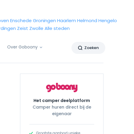
oven
Enschede
Groningen
Haarlem
Helmond
Hengelo
rdingen
Zeist
Zwolle
Alle steden
Over Goboony
Zoeken
Het camper deelplatform
Camper huren direct bij de
eigenaar
Grootste aanbod unieke