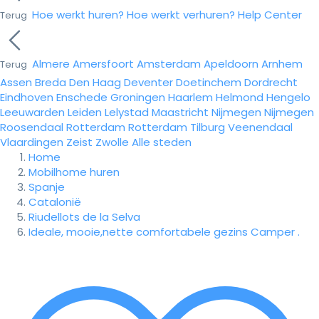
Hoe werkt huren?
Hoe werkt verhuren?
Help Center
Terug
Almere
Amersfoort
Amsterdam
Apeldoorn
Arnhem
Terug
Assen
Breda
Den Haag
Deventer
Doetinchem
Dordrecht
Eindhoven
Enschede
Groningen
Haarlem
Helmond
Hengelo
Leeuwarden
Leiden
Lelystad
Maastricht
Nijmegen
Nijmegen
Roosendaal
Rotterdam
Rotterdam
Tilburg
Veenendaal
Vlaardingen
Zeist
Zwolle
Alle steden
Home
Mobilhome huren
Spanje
Catalonië
Riudellots de la Selva
Ideale, mooie,nette comfortabele gezins Camper .