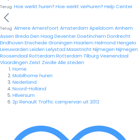
Hoe werkt huren?
Hoe werkt verhuren?
Help Center
Terug
Almere
Amersfoort
Amsterdam
Apeldoorn
Arnhem
Terug
Assen
Breda
Den Haag
Deventer
Doetinchem
Dordrecht
Eindhoven
Enschede
Groningen
Haarlem
Helmond
Hengelo
Leeuwarden
Leiden
Lelystad
Maastricht
Nijmegen
Nijmegen
Roosendaal
Rotterdam
Rotterdam
Tilburg
Veenendaal
Vlaardingen
Zeist
Zwolle
Alle steden
Home
Mobilhome huren
Nederland
Noord-Holland
Hilversum
2p Renault Traffic campervan uit 2012