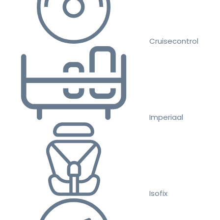
Cruisecontrol
Imperiaal
Isofix