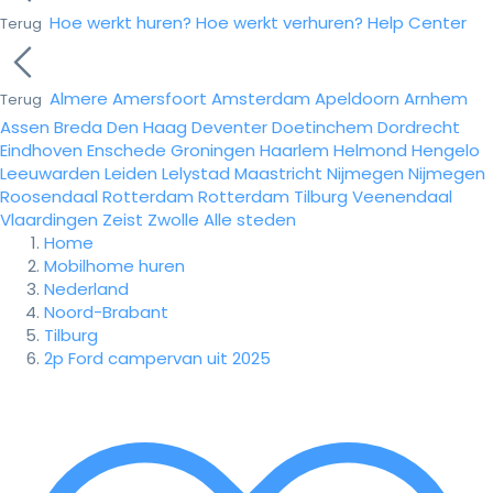
Hoe werkt huren?
Hoe werkt verhuren?
Help Center
Terug
Almere
Amersfoort
Amsterdam
Apeldoorn
Arnhem
Terug
Assen
Breda
Den Haag
Deventer
Doetinchem
Dordrecht
Eindhoven
Enschede
Groningen
Haarlem
Helmond
Hengelo
Leeuwarden
Leiden
Lelystad
Maastricht
Nijmegen
Nijmegen
Roosendaal
Rotterdam
Rotterdam
Tilburg
Veenendaal
Vlaardingen
Zeist
Zwolle
Alle steden
Home
Mobilhome huren
Nederland
Noord-Brabant
Tilburg
2p Ford campervan uit 2025