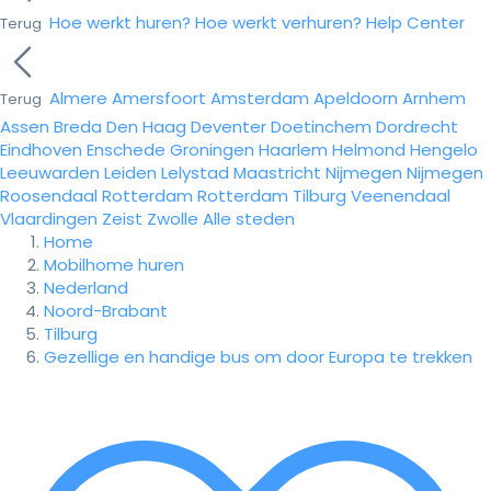
Hoe werkt huren?
Hoe werkt verhuren?
Help Center
Terug
Almere
Amersfoort
Amsterdam
Apeldoorn
Arnhem
Terug
Assen
Breda
Den Haag
Deventer
Doetinchem
Dordrecht
Eindhoven
Enschede
Groningen
Haarlem
Helmond
Hengelo
Leeuwarden
Leiden
Lelystad
Maastricht
Nijmegen
Nijmegen
Roosendaal
Rotterdam
Rotterdam
Tilburg
Veenendaal
Vlaardingen
Zeist
Zwolle
Alle steden
Home
Mobilhome huren
Nederland
Noord-Brabant
Tilburg
Gezellige en handige bus om door Europa te trekken