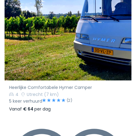
Heerlijke Comfortabele Hymer Camper
4
Utrecht
(7 km)
(2)
5 keer verhuurd
Vanaf
€ 64
per dag