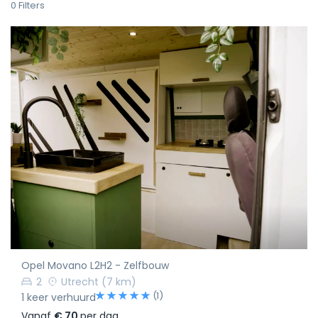
0
Filters
Opel Movano L2H2 - Zelfbouw
2
Utrecht
(7 km)
(1)
1 keer verhuurd
Vanaf
€ 70
per dag