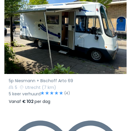
5p Niesmann + Bischoff Arto 69
5
Utrecht
(7 km)
(4)
5 keer verhuurd
Vanaf
€ 102
per dag