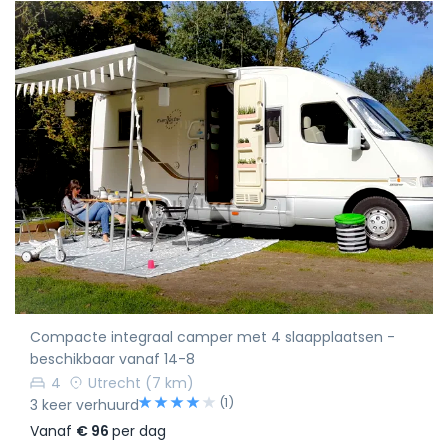
Compacte integraal camper met 4 slaapplaatsen -
beschikbaar vanaf 14-8
4
Utrecht
(7 km)
(1)
3 keer verhuurd
Vanaf
€ 96
per dag