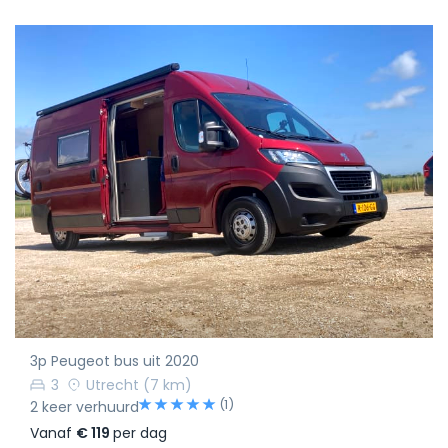
3p Peugeot bus uit 2020
3
Utrecht
(7 km)
(1)
2 keer verhuurd
Vanaf
€ 119
per dag