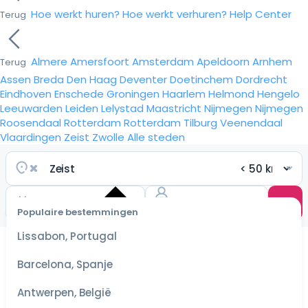
Hoe werkt huren?
Hoe werkt verhuren?
Help Center
Terug
Almere
Amersfoort
Amsterdam
Apeldoorn
Arnhem
Terug
Assen
Breda
Den Haag
Deventer
Doetinchem
Dordrecht
Eindhoven
Enschede
Groningen
Haarlem
Helmond
Hengelo
Leeuwarden
Leiden
Lelystad
Maastricht
Nijmegen
Nijmegen
Roosendaal
Rotterdam
Rotterdam
Tilburg
Veenendaal
Vlaardingen
Zeist
Zwolle
Alle steden
Populaire bestemmingen
Selecteer
Lissabon, Portugal
datum
voor de
Barcelona, Spanje
scherpste
prijzen
Antwerpen, België