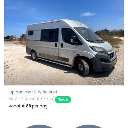
Op pad met Billy de Bus!
2
Utrecht
(7 km)
Nieuw
Vanaf
€ 88
per dag