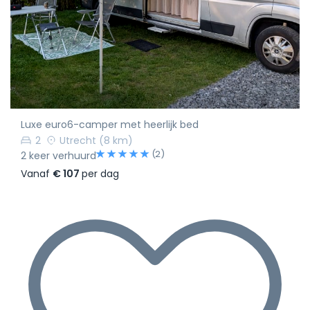
Luxe euro6-camper met heerlijk bed
2
Utrecht
(8 km)
(2)
2 keer verhuurd
Vanaf
€ 107
per dag