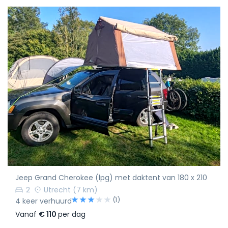
Jeep Grand Cherokee (lpg) met daktent van 180 x 210
2
Utrecht
(7 km)
(1)
4 keer verhuurd
Vanaf
€ 110
per dag