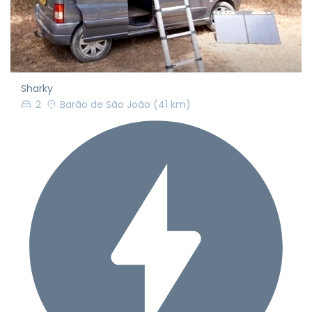
Sharky
2
Barão de São João
(41 km)