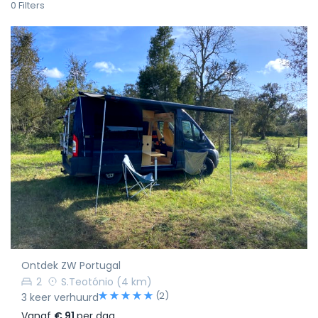
0
Filters
Ontdek ZW Portugal
2
S.Teotónio
(4 km)
(2)
3 keer verhuurd
Vanaf
€ 91
per dag