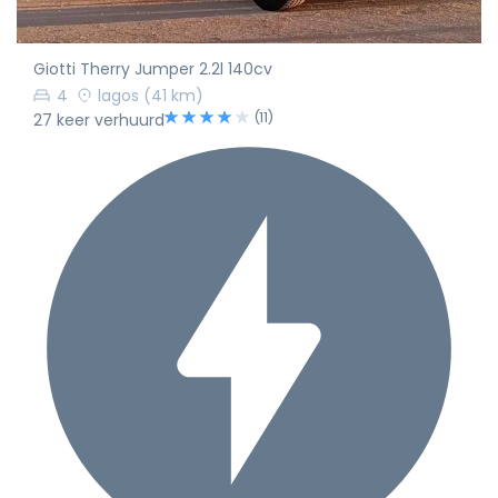
Giotti Therry Jumper 2.2l 140cv
4
lagos
(41 km)
(11)
27 keer verhuurd