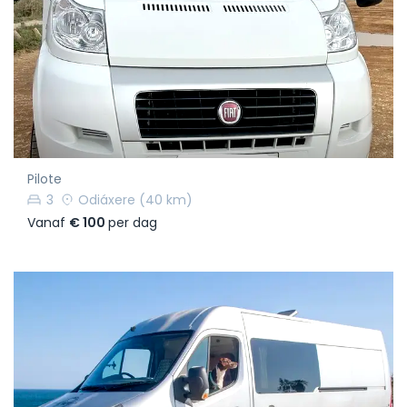
Pilote
3
Odiáxere
(40 km)
Vanaf
€ 100
per dag