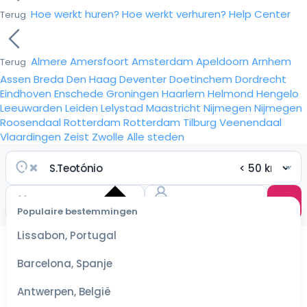
Hoe werkt huren?
Hoe werkt verhuren?
Help Center
Terug
Almere
Amersfoort
Amsterdam
Apeldoorn
Arnhem
Terug
Assen
Breda
Den Haag
Deventer
Doetinchem
Dordrecht
Eindhoven
Enschede
Groningen
Haarlem
Helmond
Hengelo
Leeuwarden
Leiden
Lelystad
Maastricht
Nijmegen
Nijmegen
Roosendaal
Rotterdam
Rotterdam
Tilburg
Veenendaal
Vlaardingen
Zeist
Zwolle
Alle steden
Populaire bestemmingen
Selecteer
Lissabon, Portugal
datum
voor de
Barcelona, Spanje
scherpste
prijzen
Antwerpen, België