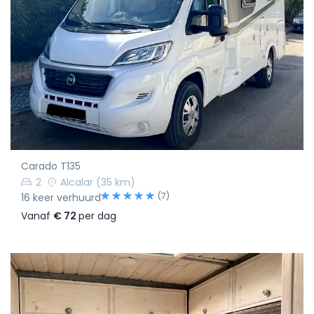
Carado T135
2
Alcalar
(35 km)
(7)
16 keer verhuurd
Vanaf
€ 72
per dag