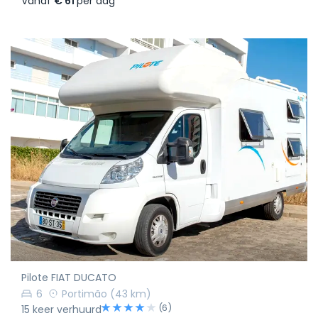
Vanaf
€ 61
per dag
Pilote FIAT DUCATO
6
Portimão
(43 km)
(6)
15 keer verhuurd