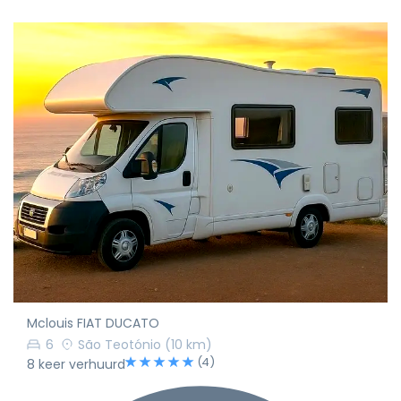
Mclouis FIAT DUCATO
6
São Teotónio
(10 km)
(4)
8 keer verhuurd