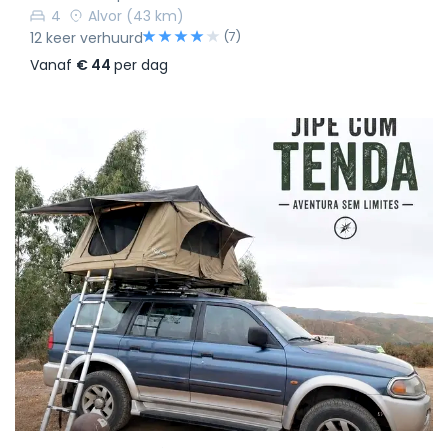
4
Alvor
(43 km)
(7)
12 keer verhuurd
Vanaf
€ 44
per dag