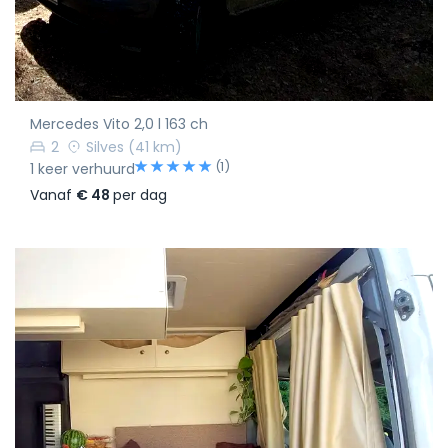
Mercedes Vito 2,0 l 163 ch
2
Silves
(41 km)
(1)
1 keer verhuurd
Vanaf
€ 48
per dag