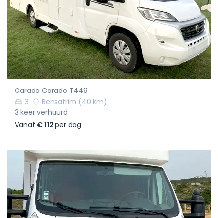
Carado Carado T449
3
Bensafrim
(40 km)
3 keer verhuurd
Vanaf
€ 112
per dag