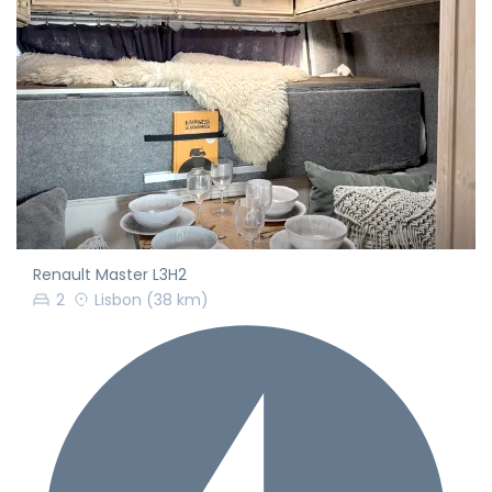
Renault Master L3H2
2
Lisbon
(38 km)