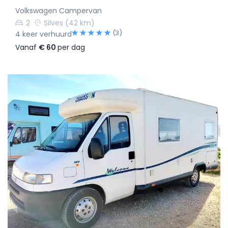
Volkswagen Campervan
2
Silves
(42 km)
(3)
4 keer verhuurd
Vanaf
€ 60
per dag