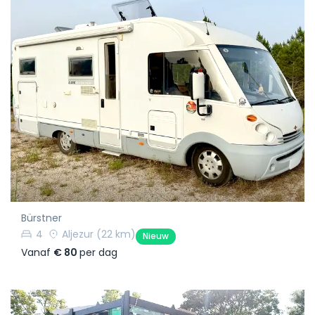
Bürstner
4
Aljezur
(22 km)
Nieuw
Vanaf
€ 80
per dag