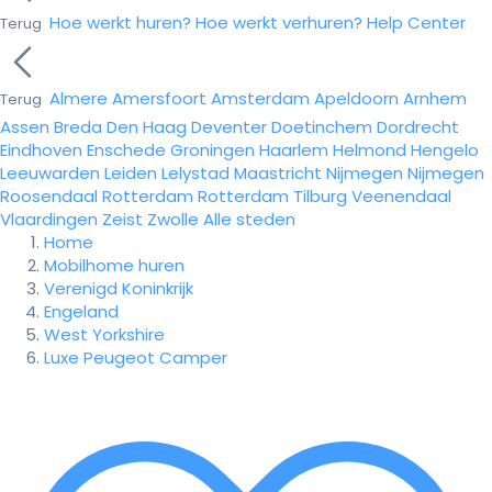
Hoe werkt huren?
Hoe werkt verhuren?
Help Center
Terug
Almere
Amersfoort
Amsterdam
Apeldoorn
Arnhem
Terug
Assen
Breda
Den Haag
Deventer
Doetinchem
Dordrecht
Eindhoven
Enschede
Groningen
Haarlem
Helmond
Hengelo
Leeuwarden
Leiden
Lelystad
Maastricht
Nijmegen
Nijmegen
Roosendaal
Rotterdam
Rotterdam
Tilburg
Veenendaal
Vlaardingen
Zeist
Zwolle
Alle steden
Home
Mobilhome huren
Verenigd Koninkrijk
Engeland
West Yorkshire
Luxe Peugeot Camper