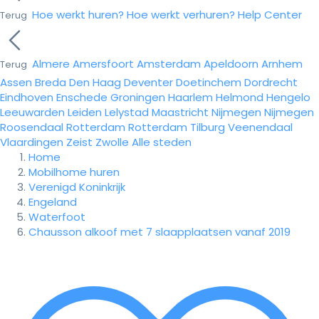
Hoe werkt huren?
Hoe werkt verhuren?
Help Center
Terug
Almere
Amersfoort
Amsterdam
Apeldoorn
Arnhem
Terug
Assen
Breda
Den Haag
Deventer
Doetinchem
Dordrecht
Eindhoven
Enschede
Groningen
Haarlem
Helmond
Hengelo
Leeuwarden
Leiden
Lelystad
Maastricht
Nijmegen
Nijmegen
Roosendaal
Rotterdam
Rotterdam
Tilburg
Veenendaal
Vlaardingen
Zeist
Zwolle
Alle steden
Home
Mobilhome huren
Verenigd Koninkrijk
Engeland
Waterfoot
Chausson alkoof met 7 slaapplaatsen vanaf 2019