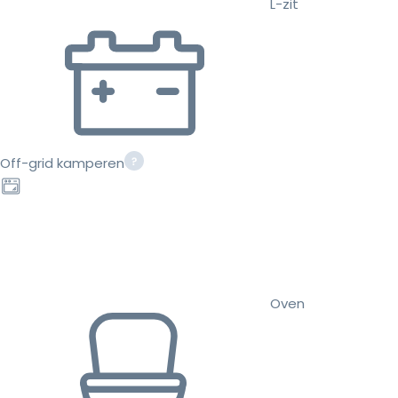
L-zit
Off-grid kamperen
Oven