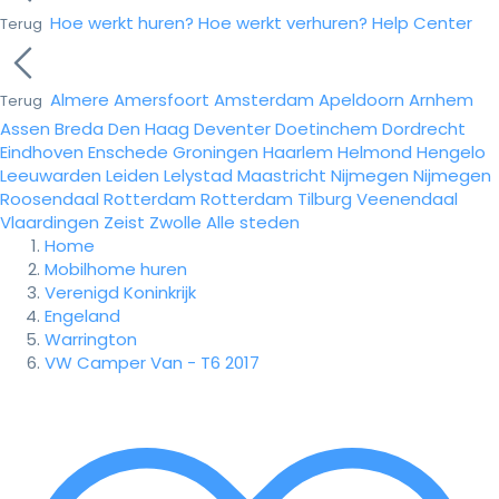
Hoe werkt huren?
Hoe werkt verhuren?
Help Center
Terug
Almere
Amersfoort
Amsterdam
Apeldoorn
Arnhem
Terug
Assen
Breda
Den Haag
Deventer
Doetinchem
Dordrecht
Eindhoven
Enschede
Groningen
Haarlem
Helmond
Hengelo
Leeuwarden
Leiden
Lelystad
Maastricht
Nijmegen
Nijmegen
Roosendaal
Rotterdam
Rotterdam
Tilburg
Veenendaal
Vlaardingen
Zeist
Zwolle
Alle steden
Home
Mobilhome huren
Verenigd Koninkrijk
Engeland
Warrington
VW Camper Van - T6 2017