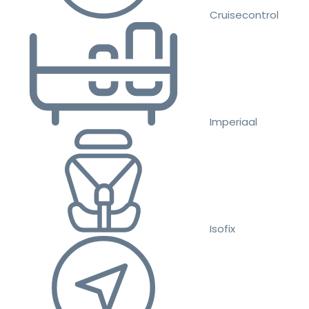
Cruisecontrol
Imperiaal
Isofix