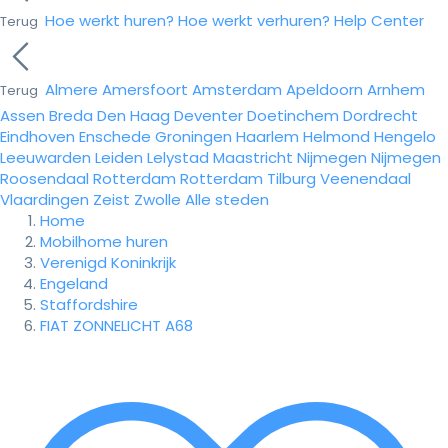
Hoe werkt huren?
Hoe werkt verhuren?
Help Center
Terug
Almere
Amersfoort
Amsterdam
Apeldoorn
Arnhem
Terug
Assen
Breda
Den Haag
Deventer
Doetinchem
Dordrecht
Eindhoven
Enschede
Groningen
Haarlem
Helmond
Hengelo
Leeuwarden
Leiden
Lelystad
Maastricht
Nijmegen
Nijmegen
Roosendaal
Rotterdam
Rotterdam
Tilburg
Veenendaal
Vlaardingen
Zeist
Zwolle
Alle steden
Home
Mobilhome huren
Verenigd Koninkrijk
Engeland
Staffordshire
FIAT ZONNELICHT A68