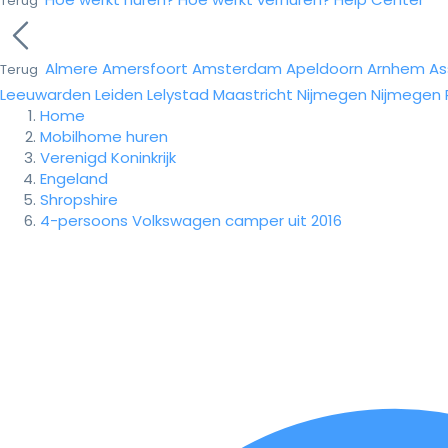
Terug
Almere
Amersfoort
Amsterdam
Apeldoorn
Arnhem
As
Terug
Leeuwarden
Leiden
Lelystad
Maastricht
Nijmegen
Nijmegen
Home
Mobilhome huren
Verenigd Koninkrijk
Engeland
Shropshire
4-persoons Volkswagen camper uit 2016