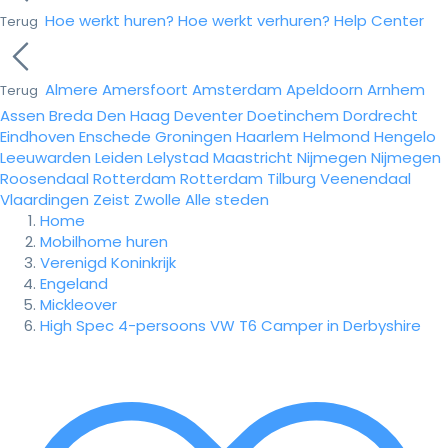
Hoe werkt huren?
Hoe werkt verhuren?
Help Center
Terug
Almere
Amersfoort
Amsterdam
Apeldoorn
Arnhem
Terug
Assen
Breda
Den Haag
Deventer
Doetinchem
Dordrecht
Eindhoven
Enschede
Groningen
Haarlem
Helmond
Hengelo
Leeuwarden
Leiden
Lelystad
Maastricht
Nijmegen
Nijmegen
Roosendaal
Rotterdam
Rotterdam
Tilburg
Veenendaal
Vlaardingen
Zeist
Zwolle
Alle steden
Home
Mobilhome huren
Verenigd Koninkrijk
Engeland
Mickleover
High Spec 4-persoons VW T6 Camper in Derbyshire