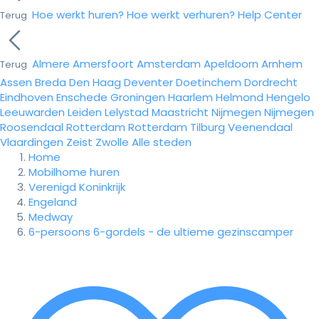
Hoe werkt huren?
Hoe werkt verhuren?
Help Center
Terug
Almere
Amersfoort
Amsterdam
Apeldoorn
Arnhem
Terug
Assen
Breda
Den Haag
Deventer
Doetinchem
Dordrecht
Eindhoven
Enschede
Groningen
Haarlem
Helmond
Hengelo
Leeuwarden
Leiden
Lelystad
Maastricht
Nijmegen
Nijmegen
Roosendaal
Rotterdam
Rotterdam
Tilburg
Veenendaal
Vlaardingen
Zeist
Zwolle
Alle steden
Home
Mobilhome huren
Verenigd Koninkrijk
Engeland
Medway
6-persoons 6-gordels - de ultieme gezinscamper