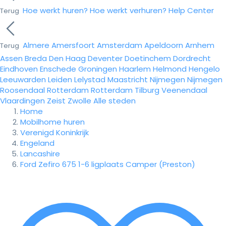
Hoe werkt huren?
Hoe werkt verhuren?
Help Center
Terug
Almere
Amersfoort
Amsterdam
Apeldoorn
Arnhem
Terug
Assen
Breda
Den Haag
Deventer
Doetinchem
Dordrecht
Eindhoven
Enschede
Groningen
Haarlem
Helmond
Hengelo
Leeuwarden
Leiden
Lelystad
Maastricht
Nijmegen
Nijmegen
Roosendaal
Rotterdam
Rotterdam
Tilburg
Veenendaal
Vlaardingen
Zeist
Zwolle
Alle steden
Home
Mobilhome huren
Verenigd Koninkrijk
Engeland
Lancashire
Ford Zefiro 675 1-6 ligplaats Camper (Preston)