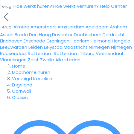
Hoe werkt huren?
Hoe werkt verhuren?
Help Center
Terug
Almere
Amersfoort
Amsterdam
Apeldoorn
Arnhem
Terug
Assen
Breda
Den Haag
Deventer
Doetinchem
Dordrecht
Eindhoven
Enschede
Groningen
Haarlem
Helmond
Hengelo
Leeuwarden
Leiden
Lelystad
Maastricht
Nijmegen
Nijmegen
Roosendaal
Rotterdam
Rotterdam
Tilburg
Veenendaal
Vlaardingen
Zeist
Zwolle
Alle steden
Home
Mobilhome huren
Verenigd Koninkrijk
Engeland
Cornwall
Classic