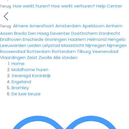
Hoe werkt huren?
Hoe werkt verhuren?
Help Center
Terug
Almere
Amersfoort
Amsterdam
Apeldoorn
Arnhem
Terug
Assen
Breda
Den Haag
Deventer
Doetinchem
Dordrecht
Eindhoven
Enschede
Groningen
Haarlem
Helmond
Hengelo
Leeuwarden
Leiden
Lelystad
Maastricht
Nijmegen
Nijmegen
Roosendaal
Rotterdam
Rotterdam
Tilburg
Veenendaal
Vlaardingen
Zeist
Zwolle
Alle steden
Home
Mobilhome huren
Verenigd Koninkrijk
Engeland
Bramley
De luxe keuze