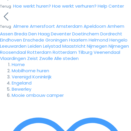
Hoe werkt huren?
Hoe werkt verhuren?
Help Center
Terug
Almere
Amersfoort
Amsterdam
Apeldoorn
Arnhem
Terug
Assen
Breda
Den Haag
Deventer
Doetinchem
Dordrecht
Eindhoven
Enschede
Groningen
Haarlem
Helmond
Hengelo
Leeuwarden
Leiden
Lelystad
Maastricht
Nijmegen
Nijmegen
Roosendaal
Rotterdam
Rotterdam
Tilburg
Veenendaal
Vlaardingen
Zeist
Zwolle
Alle steden
Home
Mobilhome huren
Verenigd Koninkrijk
Engeland
Bewerley
Mooie ombouw camper