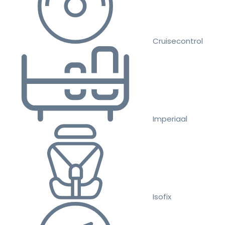
Cruisecontrol
Imperiaal
Isofix