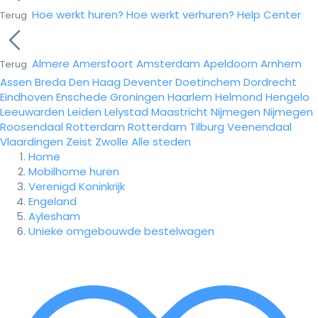
Hoe werkt huren?
Hoe werkt verhuren?
Help Center
Terug
Almere
Amersfoort
Amsterdam
Apeldoorn
Arnhem
Terug
Assen
Breda
Den Haag
Deventer
Doetinchem
Dordrecht
Eindhoven
Enschede
Groningen
Haarlem
Helmond
Hengelo
Leeuwarden
Leiden
Lelystad
Maastricht
Nijmegen
Nijmegen
Roosendaal
Rotterdam
Rotterdam
Tilburg
Veenendaal
Vlaardingen
Zeist
Zwolle
Alle steden
Home
Mobilhome huren
Verenigd Koninkrijk
Engeland
Aylesham
Unieke omgebouwde bestelwagen