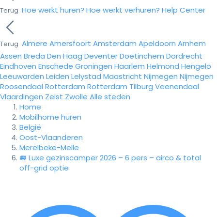
Hoe werkt huren?
Hoe werkt verhuren?
Help Center
Terug
Almere
Amersfoort
Amsterdam
Apeldoorn
Arnhem
Terug
Assen
Breda
Den Haag
Deventer
Doetinchem
Dordrecht
Eindhoven
Enschede
Groningen
Haarlem
Helmond
Hengelo
Leeuwarden
Leiden
Lelystad
Maastricht
Nijmegen
Nijmegen
Roosendaal
Rotterdam
Rotterdam
Tilburg
Veenendaal
Vlaardingen
Zeist
Zwolle
Alle steden
Home
Mobilhome huren
België
Oost-Vlaanderen
Merelbeke-Melle
🚐 Luxe gezinscamper 2026 – 6 pers – airco & total
off-grid optie