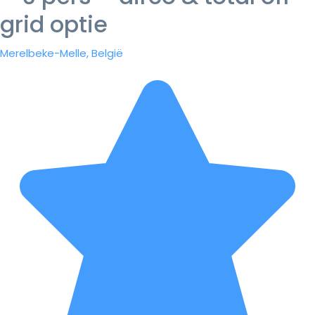
grid optie
Merelbeke-Melle, België