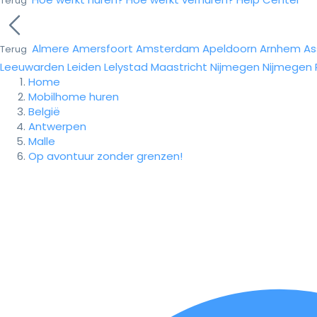
Terug
Almere
Amersfoort
Amsterdam
Apeldoorn
Arnhem
As
Terug
Leeuwarden
Leiden
Lelystad
Maastricht
Nijmegen
Nijmegen
Home
Mobilhome huren
België
Antwerpen
Malle
Op avontuur zonder grenzen!