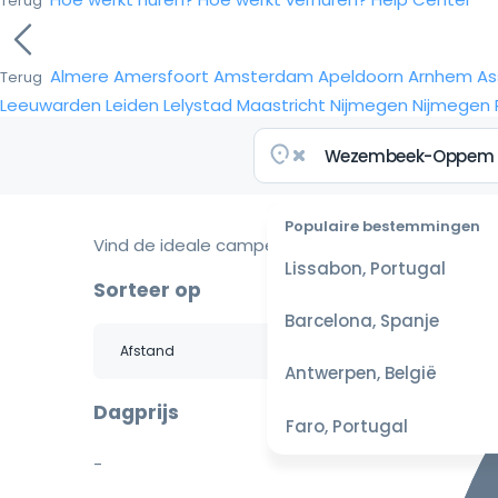
Terug
Almere
Amersfoort
Amsterdam
Apeldoorn
Arnhem
As
Terug
Leeuwarden
Leiden
Lelystad
Maastricht
Nijmegen
Nijmegen
Populaire bestemmingen
Vind de ideale camper voor je reis
Lissabon, Portugal
Sorteer op
Barcelona, Spanje
Antwerpen, België
Dagprijs
Faro, Portugal
-