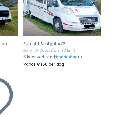
Volgende
Vorige
Volgende
e on
Sunlight Sunlight A72
6
Zaventem
(3 km)
6 keer verhuurd
(1)
Vanaf
€ 150
per dag