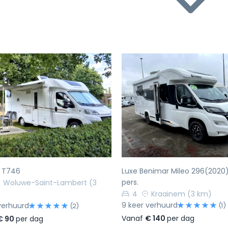
rige
Volgende
Vorige
a T746
Luxe Benimar Mileo 296(2020
pers.
Woluwe-Saint-Lambert
(3
4
Kraainem
(3 km)
9 keer verhuurd
verhuurd
(1)
(2)
Vanaf
€ 140
per dag
€ 90
per dag