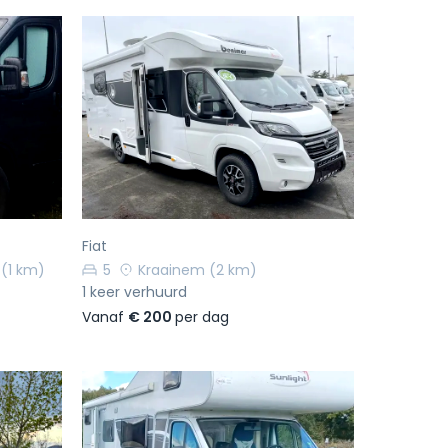
Volgende
Vorige
Volgende
Fiat
(1 km)
5
Kraainem
(2 km)
1 keer verhuurd
Vanaf
€ 200
per dag