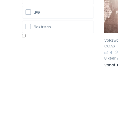
Vo
LPG
Elektrisch
Volkswa
COAST
4
8 keer 
Vanaf