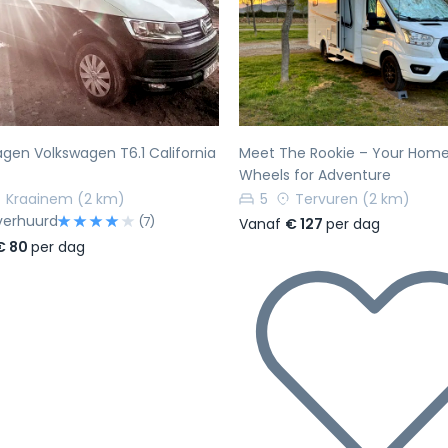
rige
Volgende
Vorige
gen Volkswagen T6.1 California
Meet The Rookie – Your Hom
Wheels for Adventure
Kraainem
(2 km)
5
Tervuren
(2 km)
verhuurd
(7)
Vanaf
€ 127
per dag
€ 80
per dag