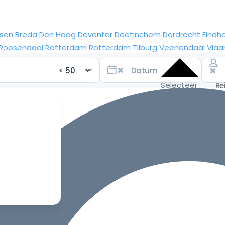
sen
Breda
Den Haag
Deventer
Doetinchem
Dordrecht
Eindh
Roosendaal
Rotterdam
Rotterdam
Tilburg
Veenendaal
Vlaa
Selecteer
datum
voor de
scherpste
prijzen