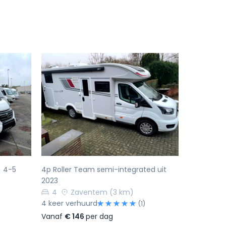
Volgende
Vorige
Volgende
) 4-5
4p Roller Team semi-integrated uit
2023
4
Zaventem
(3 km)
4 keer verhuurd
(1)
Vanaf
€ 146
per dag