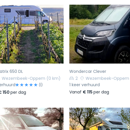
rige
Volgende
Vorige
atrix 650 DL
Wondercar Clever
Wezembeek-Oppem
(0 km)
2
Wezembeek-Oppem
verhuurd
1 keer verhuurd
(1)
Vanaf
€ 115
per dag
€ 150
per dag