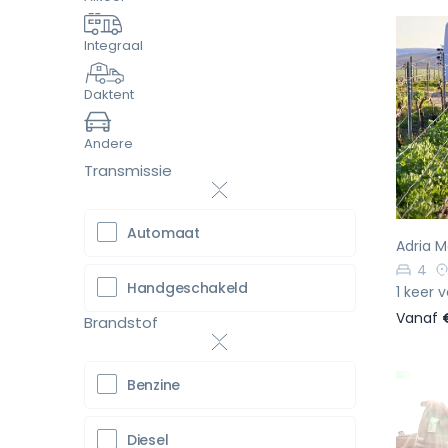
Integraal
Daktent
Vo
Andere
Transmissie
Automaat
Adria M
4
Handgeschakeld
1 keer 
Vanaf
Brandstof
Benzine
Diesel