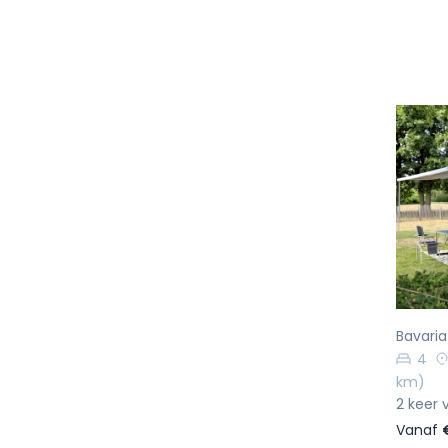
Vo
Bavari
4
km)
2 keer 
Vanaf