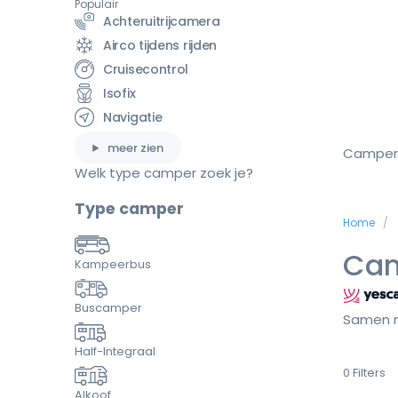
Populair
Achteruitrijcamera
Airco tijdens rijden
Cruisecontrol
Isofix
Navigatie
meer zien
Camper
Welk type camper zoek je?
Type camper
Home
Cam
Kampeerbus
Buscamper
Samen m
Half-Integraal
0
Filters
Alkoof