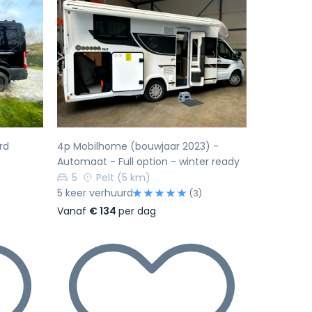
Volgende
Vorige
Volgende
rd
4p Mobilhome (bouwjaar 2023) -
Automaat - Full option - winter ready
5
Pelt
(5 km)
5 keer verhuurd
)
(3)
Vanaf
€ 134
per dag