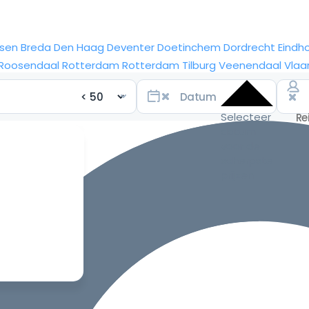
sen
Breda
Den Haag
Deventer
Doetinchem
Dordrecht
Eindh
Roosendaal
Rotterdam
Rotterdam
Tilburg
Veenendaal
Vlaa
Selecteer
datum
voor de
scherpste
prijzen