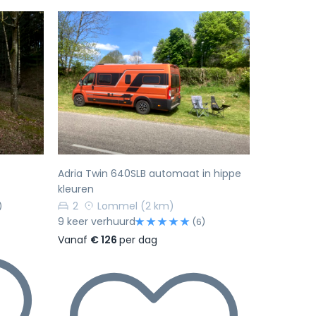
Volgende
Vorige
Volgende
Adria Twin 640SLB automaat in hippe
kleuren
2
Lommel
(2 km)
)
9 keer verhuurd
(6)
Vanaf
€ 126
per dag