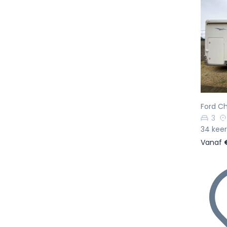
Vo
Ford C
3
34 keer
Vanaf