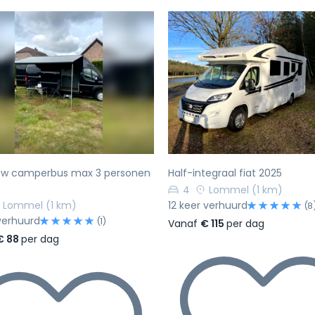
rige
Volgende
Vorige
uw camperbus max 3 personen
Half-integraal fiat 2025
4
Lommel
(1 km)
Lommel
(1 km)
12 keer verhuurd
(8
verhuurd
(1)
Vanaf
€ 115
per dag
€ 88
per dag