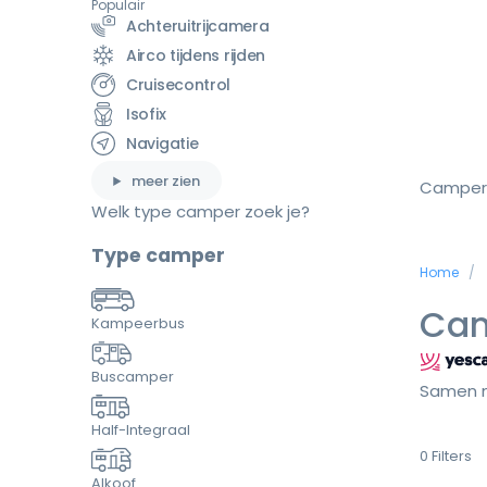
Populair
Achteruitrijcamera
Airco tijdens rijden
Cruisecontrol
Isofix
Navigatie
meer zien
Camper
Welk type camper zoek je?
Type camper
Home
Cam
Kampeerbus
Buscamper
Samen m
Half-Integraal
0
Filters
Alkoof