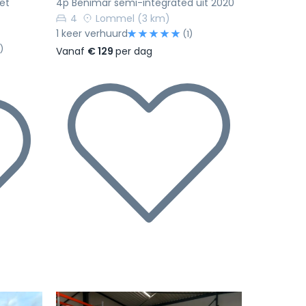
et
4p Benimar semi-integrated uit 2020
4
Lommel
(3 km)
1 keer verhuurd
(1)
)
Vanaf
€ 129
per dag