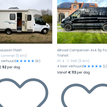
rige
Volgende
Vorige
hausson Flash
Allroad Campervan 4x4 6p Fo
Transit
Lommel
(5 km)
 verhuurd
4
Pelt
(5 km)
(10)
4 keer verhuurd
(2
€ 92
per dag
Vanaf
€ 113
per dag