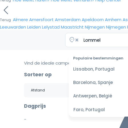
Terug
Almere
Amersfoort
Amsterdam
Apeldoorn
Arnhem
As
Terug
Leeuwarden
Leiden
Lelystad
Maastricht
Nijmegen
Nijmegen
Populaire bestemmingen
Vind de ideale camper voor je reis
Lissabon, Portugal
Sorteer op
Barcelona, Spanje
Antwerpen, België
Dagprijs
Faro, Portugal
-