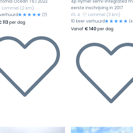
fornia Ocean T6.1 2022
4p Hymer semi-integrated m
eerste inschrijving in 2017
Lommel
(2 km)
 verhuurd
4
Lommel
(3 km)
(7)
10 keer verhuurd
(4
€ 113
per dag
Vanaf
€ 140
per dag