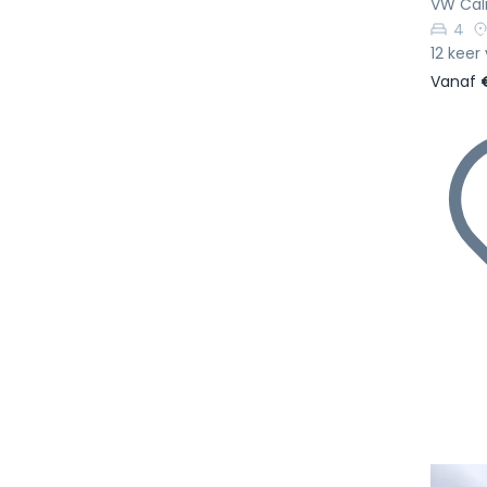
VW Cali
4
12 keer
Vanaf