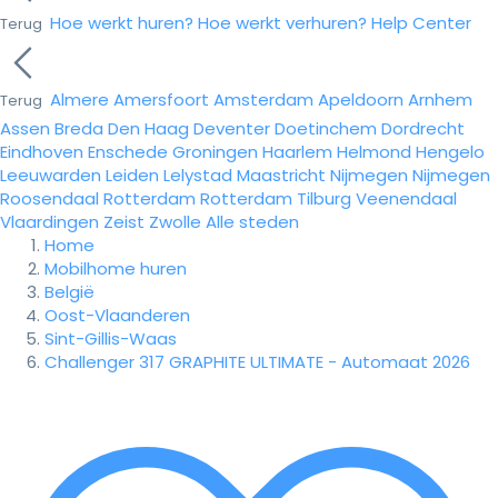
Hoe werkt huren?
Hoe werkt verhuren?
Help Center
Terug
Almere
Amersfoort
Amsterdam
Apeldoorn
Arnhem
Terug
Assen
Breda
Den Haag
Deventer
Doetinchem
Dordrecht
Eindhoven
Enschede
Groningen
Haarlem
Helmond
Hengelo
Leeuwarden
Leiden
Lelystad
Maastricht
Nijmegen
Nijmegen
Roosendaal
Rotterdam
Rotterdam
Tilburg
Veenendaal
Vlaardingen
Zeist
Zwolle
Alle steden
Home
Mobilhome huren
België
Oost-Vlaanderen
Sint-Gillis-Waas
Challenger 317 GRAPHITE ULTIMATE - Automaat 2026