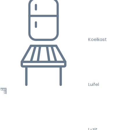
Koelkast
Luifel
L-zit