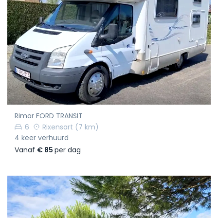
Rimor FORD TRANSIT
6
Rixensart
(7 km)
4 keer verhuurd
Vanaf
€ 85
per dag