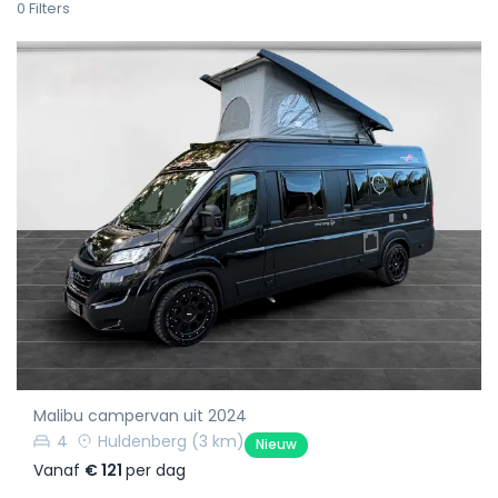
0
Filters
Malibu campervan uit 2024
4
Huldenberg
(3 km)
Nieuw
Vanaf
€ 121
per dag