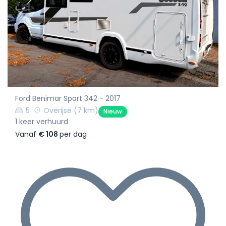
Ford Benimar Sport 342 - 2017
5
Overijse
(7 km)
Nieuw
1 keer verhuurd
Vanaf
€ 108
per dag