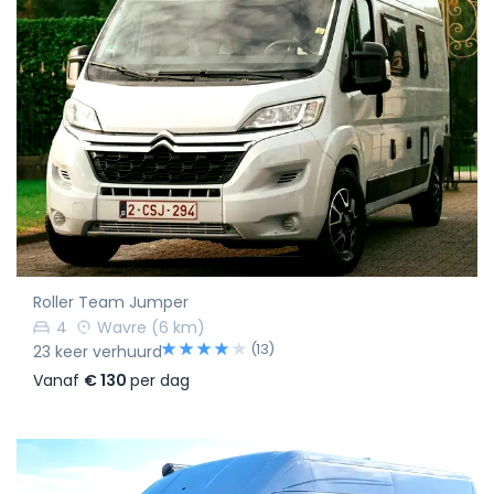
Roller Team Jumper
4
Wavre
(6 km)
(13)
23 keer verhuurd
Vanaf
€ 130
per dag