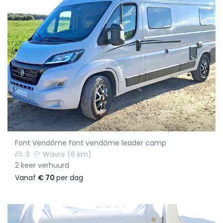
Font Vendôme font vendôme leader camp
3
Wavre
(6 km)
2 keer verhuurd
Vanaf
€ 70
per dag