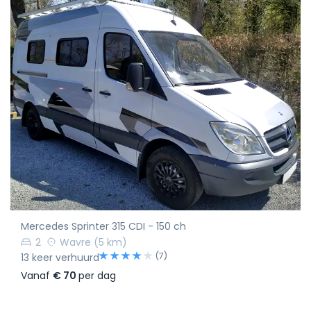
Mercedes Sprinter 315 CDI - 150 ch
2
Wavre
(5 km)
(7)
13 keer verhuurd
Vanaf
€ 70
per dag