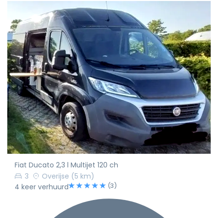
Fiat Ducato 2,3 l Multijet 120 ch
3
Overijse
(5 km)
(3)
4 keer verhuurd