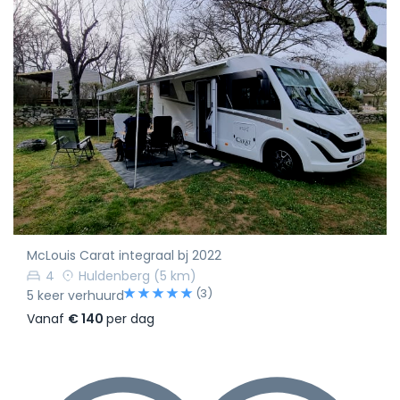
McLouis Carat integraal bj 2022
4
Huldenberg
(5 km)
(3)
5 keer verhuurd
Vanaf
€ 140
per dag