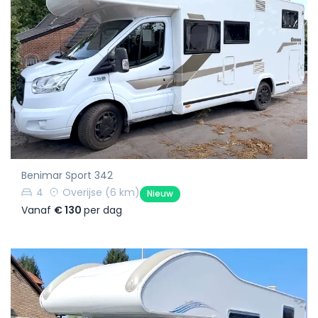
Benimar Sport 342
4
Overijse
(6 km)
Nieuw
Vanaf
€ 130
per dag