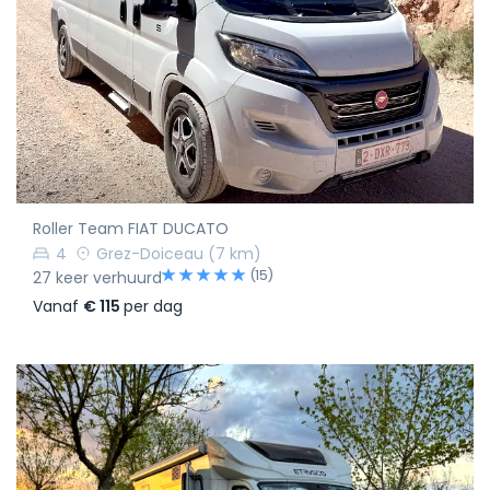
Roller Team FIAT DUCATO
4
Grez-Doiceau
(7 km)
(15)
27 keer verhuurd
Vanaf
€ 115
per dag