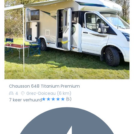
Chausson 648 Titanium Premium
4
Grez-Doiceau
(6 km)
(5)
7 keer verhuurd