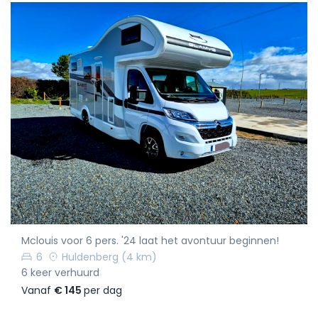
Mclouis voor 6 pers. '24 laat het avontuur beginnen!
6
Huldenberg
(4 km)
6 keer verhuurd
Vanaf
€ 145
per dag