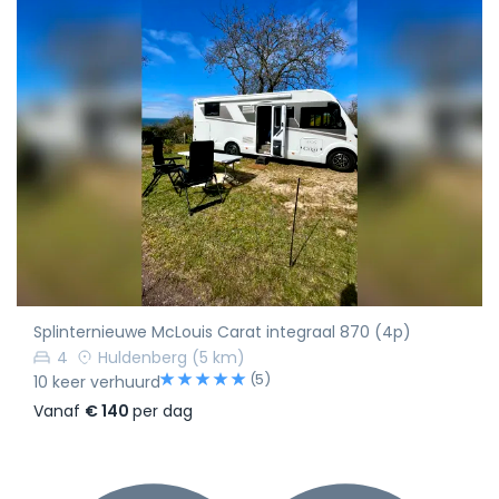
Splinternieuwe McLouis Carat integraal 870 (4p)
4
Huldenberg
(5 km)
(5)
10 keer verhuurd
Vanaf
€ 140
per dag