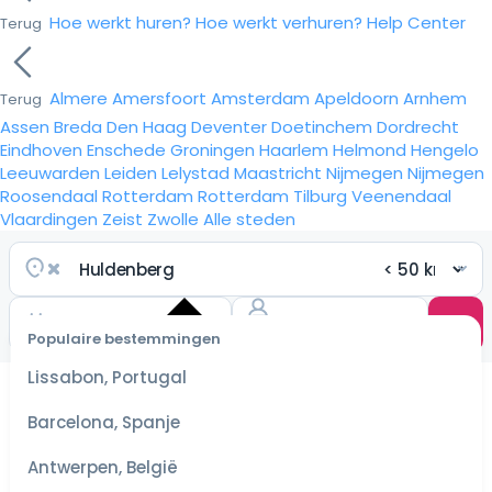
Hoe werkt huren?
Hoe werkt verhuren?
Help Center
Terug
Almere
Amersfoort
Amsterdam
Apeldoorn
Arnhem
Terug
Assen
Breda
Den Haag
Deventer
Doetinchem
Dordrecht
Eindhoven
Enschede
Groningen
Haarlem
Helmond
Hengelo
Leeuwarden
Leiden
Lelystad
Maastricht
Nijmegen
Nijmegen
Roosendaal
Rotterdam
Rotterdam
Tilburg
Veenendaal
Vlaardingen
Zeist
Zwolle
Alle steden
Populaire bestemmingen
Selecteer
Lissabon, Portugal
datum
voor de
Barcelona, Spanje
scherpste
prijzen
Antwerpen, België