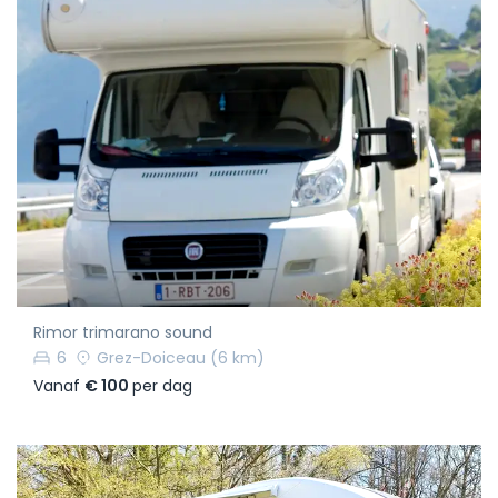
Rimor trimarano sound
6
Grez-Doiceau
(6 km)
Vanaf
€ 100
per dag