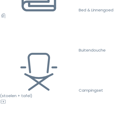
Bed & Linnengoed
Buitendouche
Campingset
(stoelen + tafel)