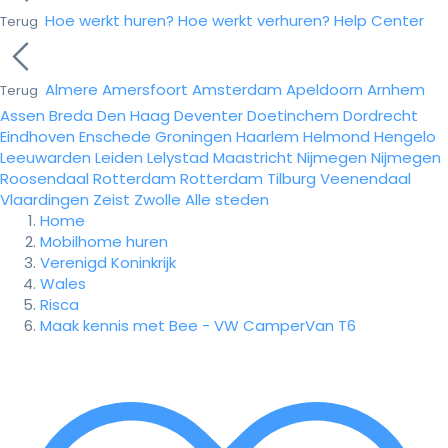
Hoe werkt huren?
Hoe werkt verhuren?
Help Center
Terug
Almere
Amersfoort
Amsterdam
Apeldoorn
Arnhem
Terug
Assen
Breda
Den Haag
Deventer
Doetinchem
Dordrecht
Eindhoven
Enschede
Groningen
Haarlem
Helmond
Hengelo
Leeuwarden
Leiden
Lelystad
Maastricht
Nijmegen
Nijmegen
Roosendaal
Rotterdam
Rotterdam
Tilburg
Veenendaal
Vlaardingen
Zeist
Zwolle
Alle steden
Home
Mobilhome huren
Verenigd Koninkrijk
Wales
Risca
Maak kennis met Bee - VW CamperVan T6