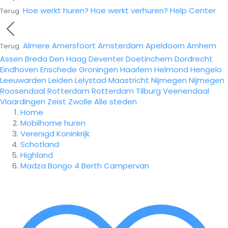
Hoe werkt huren?
Hoe werkt verhuren?
Help Center
Terug
Almere
Amersfoort
Amsterdam
Apeldoorn
Arnhem
Terug
Assen
Breda
Den Haag
Deventer
Doetinchem
Dordrecht
Eindhoven
Enschede
Groningen
Haarlem
Helmond
Hengelo
Leeuwarden
Leiden
Lelystad
Maastricht
Nijmegen
Nijmegen
Roosendaal
Rotterdam
Rotterdam
Tilburg
Veenendaal
Vlaardingen
Zeist
Zwolle
Alle steden
Home
Mobilhome huren
Verenigd Koninkrijk
Schotland
Highland
Madza Bongo 4 Berth Campervan