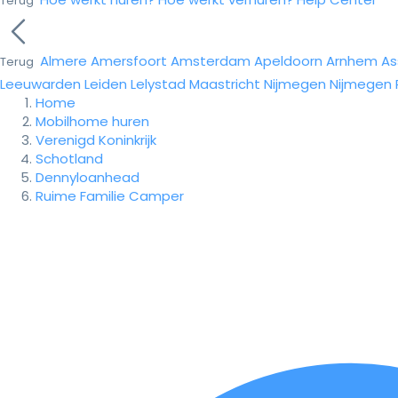
Terug
Almere
Amersfoort
Amsterdam
Apeldoorn
Arnhem
As
Terug
Leeuwarden
Leiden
Lelystad
Maastricht
Nijmegen
Nijmegen
Home
Mobilhome huren
Verenigd Koninkrijk
Schotland
Dennyloanhead
Ruime Familie Camper