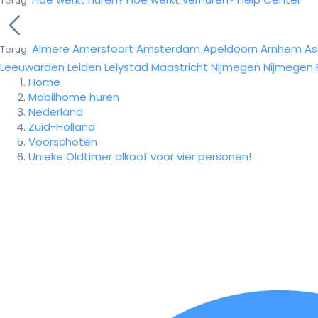
Terug
Almere
Amersfoort
Amsterdam
Apeldoorn
Arnhem
As
Terug
Leeuwarden
Leiden
Lelystad
Maastricht
Nijmegen
Nijmegen
Home
Mobilhome huren
Nederland
Zuid-Holland
Voorschoten
Unieke Oldtimer alkoof voor vier personen!