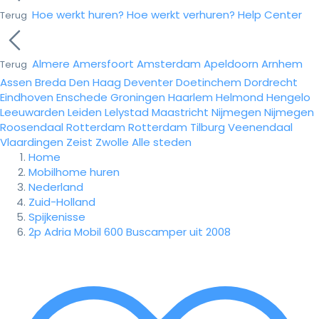
Hoe werkt huren?
Hoe werkt verhuren?
Help Center
Terug
Almere
Amersfoort
Amsterdam
Apeldoorn
Arnhem
Terug
Assen
Breda
Den Haag
Deventer
Doetinchem
Dordrecht
Eindhoven
Enschede
Groningen
Haarlem
Helmond
Hengelo
Leeuwarden
Leiden
Lelystad
Maastricht
Nijmegen
Nijmegen
Roosendaal
Rotterdam
Rotterdam
Tilburg
Veenendaal
Vlaardingen
Zeist
Zwolle
Alle steden
Home
Mobilhome huren
Nederland
Zuid-Holland
Spijkenisse
2p Adria Mobil 600 Buscamper uit 2008