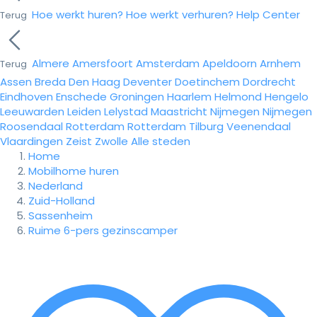
Hoe werkt huren?
Hoe werkt verhuren?
Help Center
Terug
Almere
Amersfoort
Amsterdam
Apeldoorn
Arnhem
Terug
Assen
Breda
Den Haag
Deventer
Doetinchem
Dordrecht
Eindhoven
Enschede
Groningen
Haarlem
Helmond
Hengelo
Leeuwarden
Leiden
Lelystad
Maastricht
Nijmegen
Nijmegen
Roosendaal
Rotterdam
Rotterdam
Tilburg
Veenendaal
Vlaardingen
Zeist
Zwolle
Alle steden
Home
Mobilhome huren
Nederland
Zuid-Holland
Sassenheim
Ruime 6-pers gezinscamper