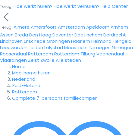
Hoe werkt huren?
Hoe werkt verhuren?
Help Center
Terug
Almere
Amersfoort
Amsterdam
Apeldoorn
Arnhem
Terug
Assen
Breda
Den Haag
Deventer
Doetinchem
Dordrecht
Eindhoven
Enschede
Groningen
Haarlem
Helmond
Hengelo
Leeuwarden
Leiden
Lelystad
Maastricht
Nijmegen
Nijmegen
Roosendaal
Rotterdam
Rotterdam
Tilburg
Veenendaal
Vlaardingen
Zeist
Zwolle
Alle steden
Home
Mobilhome huren
Nederland
Zuid-Holland
Rotterdam
Complete 7-persoons familiecamper