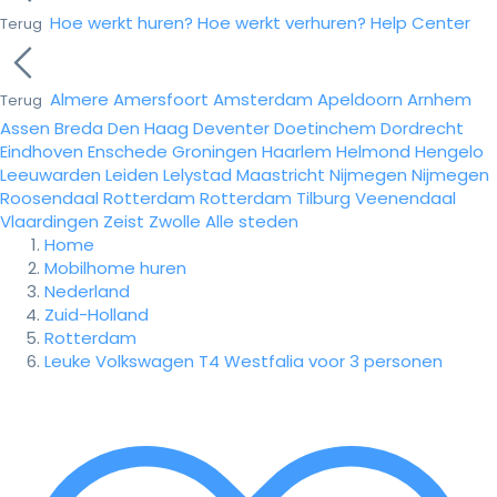
Hoe werkt huren?
Hoe werkt verhuren?
Help Center
Terug
Almere
Amersfoort
Amsterdam
Apeldoorn
Arnhem
Terug
Assen
Breda
Den Haag
Deventer
Doetinchem
Dordrecht
Eindhoven
Enschede
Groningen
Haarlem
Helmond
Hengelo
Leeuwarden
Leiden
Lelystad
Maastricht
Nijmegen
Nijmegen
Roosendaal
Rotterdam
Rotterdam
Tilburg
Veenendaal
Vlaardingen
Zeist
Zwolle
Alle steden
Home
Mobilhome huren
Nederland
Zuid-Holland
Rotterdam
Leuke Volkswagen T4 Westfalia voor 3 personen