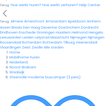
Hoe werkt huren?
Hoe werkt verhuren?
Help Center
Terug
Almere
Amersfoort
Amsterdam
Apeldoorn
Arnhem
Terug
Assen
Breda
Den Haag
Deventer
Doetinchem
Dordrecht
Eindhoven
Enschede
Groningen
Haarlem
Helmond
Hengelo
Leeuwarden
Leiden
Lelystad
Maastricht
Nijmegen
Nijmegen
Roosendaal
Rotterdam
Rotterdam
Tilburg
Veenendaal
Vlaardingen
Zeist
Zwolle
Alle steden
Home
Mobilhome huren
Nederland
Noord-Brabant
Waalwijk
Sfeervolle moderne buscamper (3 pers)