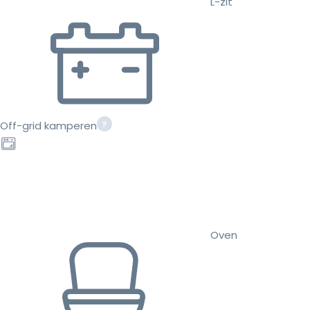
L-zit
Off-grid kamperen
Oven