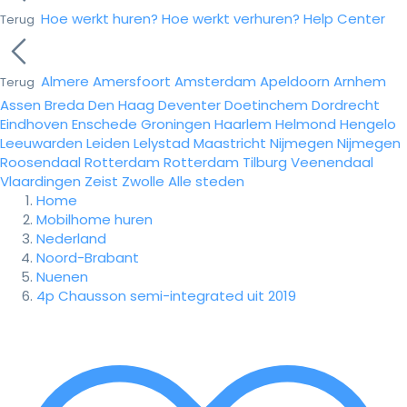
Hoe werkt huren?
Hoe werkt verhuren?
Help Center
Terug
Almere
Amersfoort
Amsterdam
Apeldoorn
Arnhem
Terug
Assen
Breda
Den Haag
Deventer
Doetinchem
Dordrecht
Eindhoven
Enschede
Groningen
Haarlem
Helmond
Hengelo
Leeuwarden
Leiden
Lelystad
Maastricht
Nijmegen
Nijmegen
Roosendaal
Rotterdam
Rotterdam
Tilburg
Veenendaal
Vlaardingen
Zeist
Zwolle
Alle steden
Home
Mobilhome huren
Nederland
Noord-Brabant
Nuenen
4p Chausson semi-integrated uit 2019