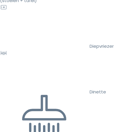
(stoelen + tafel)
Diepvriezer
Dinette