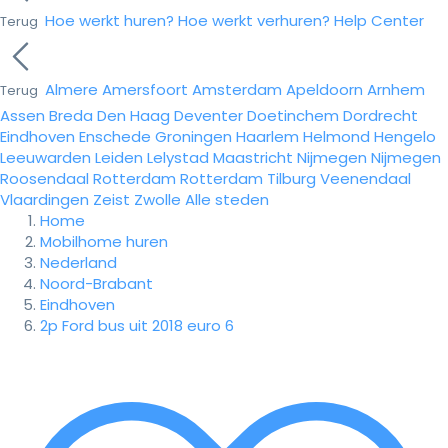
Hoe werkt huren?
Hoe werkt verhuren?
Help Center
Terug
Almere
Amersfoort
Amsterdam
Apeldoorn
Arnhem
Terug
Assen
Breda
Den Haag
Deventer
Doetinchem
Dordrecht
Eindhoven
Enschede
Groningen
Haarlem
Helmond
Hengelo
Leeuwarden
Leiden
Lelystad
Maastricht
Nijmegen
Nijmegen
Roosendaal
Rotterdam
Rotterdam
Tilburg
Veenendaal
Vlaardingen
Zeist
Zwolle
Alle steden
Home
Mobilhome huren
Nederland
Noord-Brabant
Eindhoven
2p Ford bus uit 2018 euro 6