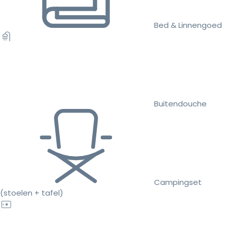
Bed & Linnengoed
Buitendouche
Campingset
(stoelen + tafel)