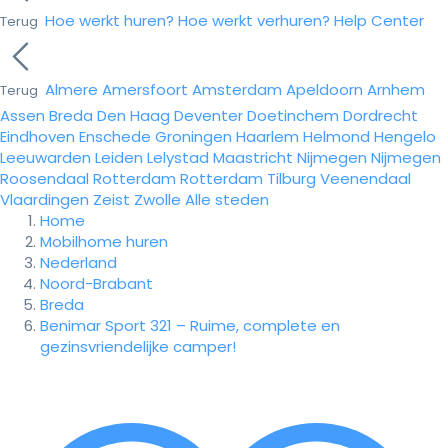
Hoe werkt huren?
Hoe werkt verhuren?
Help Center
Terug
Almere
Amersfoort
Amsterdam
Apeldoorn
Arnhem
Terug
Assen
Breda
Den Haag
Deventer
Doetinchem
Dordrecht
Eindhoven
Enschede
Groningen
Haarlem
Helmond
Hengelo
Leeuwarden
Leiden
Lelystad
Maastricht
Nijmegen
Nijmegen
Roosendaal
Rotterdam
Rotterdam
Tilburg
Veenendaal
Vlaardingen
Zeist
Zwolle
Alle steden
Home
Mobilhome huren
Nederland
Noord-Brabant
Breda
Benimar Sport 321 – Ruime, complete en
gezinsvriendelijke camper!