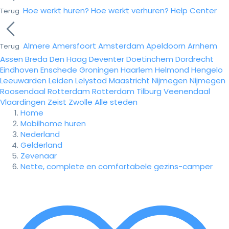
Hoe werkt huren?
Hoe werkt verhuren?
Help Center
Terug
Almere
Amersfoort
Amsterdam
Apeldoorn
Arnhem
Terug
Assen
Breda
Den Haag
Deventer
Doetinchem
Dordrecht
Eindhoven
Enschede
Groningen
Haarlem
Helmond
Hengelo
Leeuwarden
Leiden
Lelystad
Maastricht
Nijmegen
Nijmegen
Roosendaal
Rotterdam
Rotterdam
Tilburg
Veenendaal
Vlaardingen
Zeist
Zwolle
Alle steden
Home
Mobilhome huren
Nederland
Gelderland
Zevenaar
Nette, complete en comfortabele gezins-camper