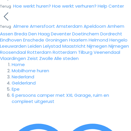
Hoe werkt huren?
Hoe werkt verhuren?
Help Center
Terug
Almere
Amersfoort
Amsterdam
Apeldoorn
Arnhem
Terug
Assen
Breda
Den Haag
Deventer
Doetinchem
Dordrecht
Eindhoven
Enschede
Groningen
Haarlem
Helmond
Hengelo
Leeuwarden
Leiden
Lelystad
Maastricht
Nijmegen
Nijmegen
Roosendaal
Rotterdam
Rotterdam
Tilburg
Veenendaal
Vlaardingen
Zeist
Zwolle
Alle steden
Home
Mobilhome huren
Nederland
Gelderland
Epe
6 persoons camper met XXL Garage, ruim en
compleet uitgerust