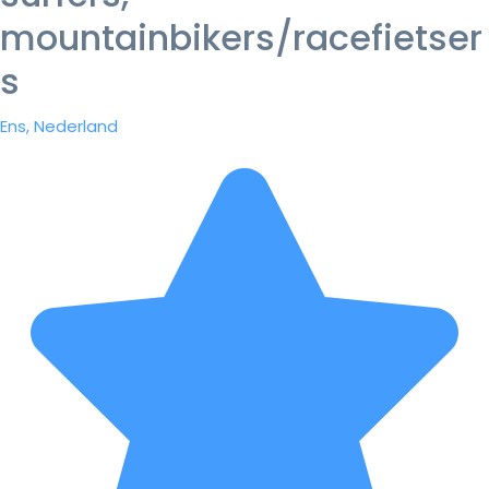
mountainbikers/racefietser
s
Ens, Nederland