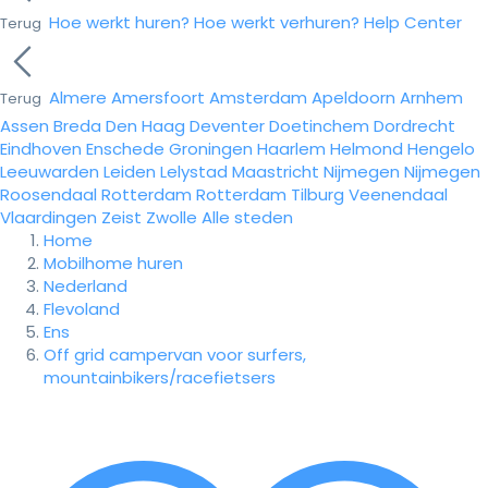
Hoe werkt huren?
Hoe werkt verhuren?
Help Center
Terug
Almere
Amersfoort
Amsterdam
Apeldoorn
Arnhem
Terug
Assen
Breda
Den Haag
Deventer
Doetinchem
Dordrecht
Eindhoven
Enschede
Groningen
Haarlem
Helmond
Hengelo
Leeuwarden
Leiden
Lelystad
Maastricht
Nijmegen
Nijmegen
Roosendaal
Rotterdam
Rotterdam
Tilburg
Veenendaal
Vlaardingen
Zeist
Zwolle
Alle steden
Home
Mobilhome huren
Nederland
Flevoland
Ens
Off grid campervan voor surfers,
mountainbikers/racefietsers