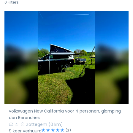
0
Filters
volkswagen New California voor 4 personen, glamping
den Berendries
4
Zottegem
(0 km)
(3)
9 keer verhuurd