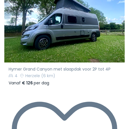
Hymer Grand Canyon met slaapdak voor 2P tot 4P
4
Herzele
(6 km)
Vanaf
€ 126
per dag