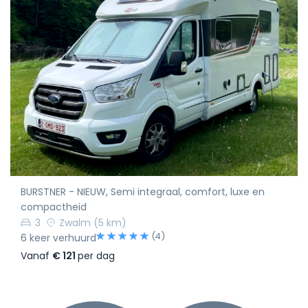
BURSTNER - NIEUW, Semi integraal, comfort, luxe en
compactheid
3
Zwalm
(5 km)
(4)
6 keer verhuurd
Vanaf
€ 121
per dag