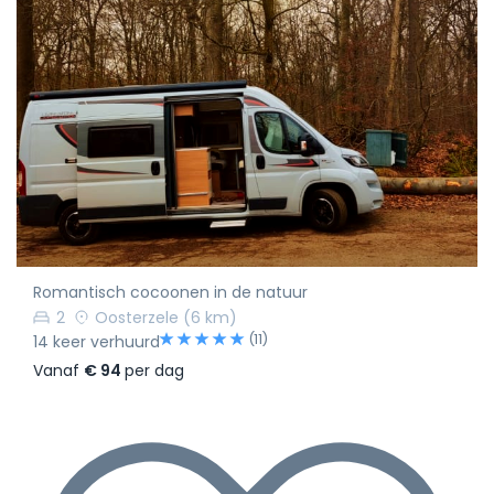
Romantisch cocoonen in de natuur
2
Oosterzele
(6 km)
(11)
14 keer verhuurd
Vanaf
€ 94
per dag