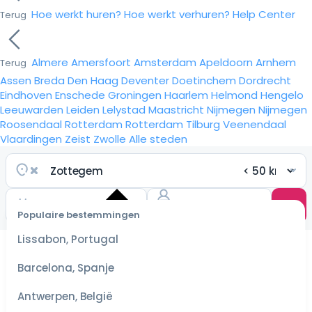
Hoe werkt huren?
Hoe werkt verhuren?
Help Center
Terug
Almere
Amersfoort
Amsterdam
Apeldoorn
Arnhem
Terug
Assen
Breda
Den Haag
Deventer
Doetinchem
Dordrecht
Eindhoven
Enschede
Groningen
Haarlem
Helmond
Hengelo
Leeuwarden
Leiden
Lelystad
Maastricht
Nijmegen
Nijmegen
Roosendaal
Rotterdam
Rotterdam
Tilburg
Veenendaal
Vlaardingen
Zeist
Zwolle
Alle steden
Populaire bestemmingen
Selecteer
Lissabon, Portugal
datum
voor de
Barcelona, Spanje
scherpste
prijzen
Antwerpen, België