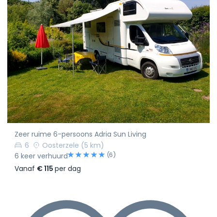
Zeer ruime 6-persoons Adria Sun Living
6
Oosterzele
(5 km)
(6)
6 keer verhuurd
Vanaf
€ 115
per dag