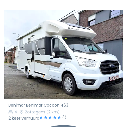
Benimar Benimar Cocoon 463
4
Zottegem
(2 km)
(1)
2 keer verhuurd