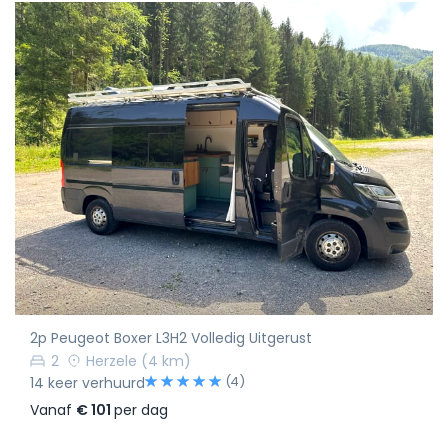
2p Peugeot Boxer L3H2 Volledig Uitgerust
2
Herzele
(4 km)
(4)
14 keer verhuurd
Vanaf
€ 101
per dag