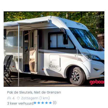
Pak de Sleutels, Niet de Grenzen
4
Zottegem
(1 km)
(1)
3 keer verhuurd