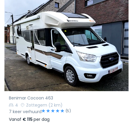
Benimar Cocoon 463
4
Zottegem
(2 km)
(5)
7 keer verhuurd
Vanaf
€ 115
per dag