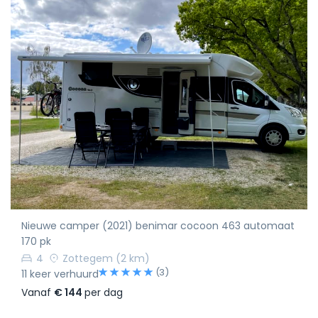
Nieuwe camper (2021) benimar cocoon 463 automaat
170 pk
4
Zottegem
(2 km)
(3)
11 keer verhuurd
Vanaf
€ 144
per dag