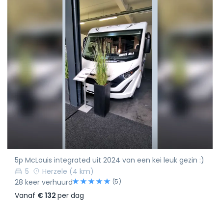
5p McLouis integrated uit 2024 van een kei leuk gezin :)
5
Herzele
(4 km)
(5)
28 keer verhuurd
Vanaf
€ 132
per dag