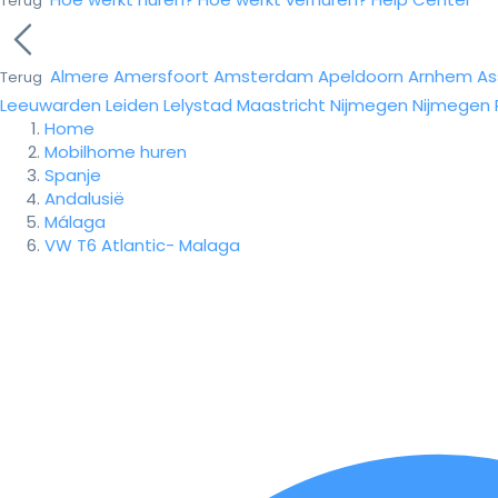
Terug
Almere
Amersfoort
Amsterdam
Apeldoorn
Arnhem
As
Terug
Leeuwarden
Leiden
Lelystad
Maastricht
Nijmegen
Nijmegen
Home
Mobilhome huren
Spanje
Andalusië
Málaga
VW T6 Atlantic- Malaga