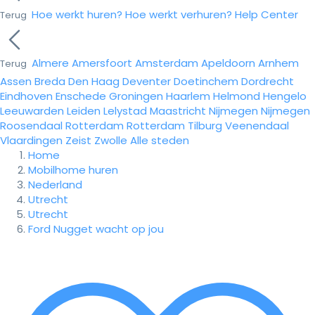
Hoe werkt huren?
Hoe werkt verhuren?
Help Center
Terug
Almere
Amersfoort
Amsterdam
Apeldoorn
Arnhem
Terug
Assen
Breda
Den Haag
Deventer
Doetinchem
Dordrecht
Eindhoven
Enschede
Groningen
Haarlem
Helmond
Hengelo
Leeuwarden
Leiden
Lelystad
Maastricht
Nijmegen
Nijmegen
Roosendaal
Rotterdam
Rotterdam
Tilburg
Veenendaal
Vlaardingen
Zeist
Zwolle
Alle steden
Home
Mobilhome huren
Nederland
Utrecht
Utrecht
Ford Nugget wacht op jou