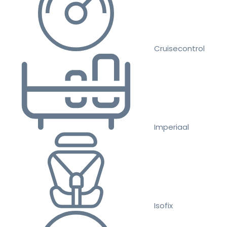
Cruisecontrol
Imperiaal
Isofix