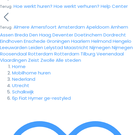
Hoe werkt huren?
Hoe werkt verhuren?
Help Center
Terug
Almere
Amersfoort
Amsterdam
Apeldoorn
Arnhem
Terug
Assen
Breda
Den Haag
Deventer
Doetinchem
Dordrecht
Eindhoven
Enschede
Groningen
Haarlem
Helmond
Hengelo
Leeuwarden
Leiden
Lelystad
Maastricht
Nijmegen
Nijmegen
Roosendaal
Rotterdam
Rotterdam
Tilburg
Veenendaal
Vlaardingen
Zeist
Zwolle
Alle steden
Home
Mobilhome huren
Nederland
Utrecht
Schalkwijk
6p Fiat Hymer ge-restyled