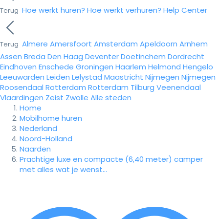
Hoe werkt huren?
Hoe werkt verhuren?
Help Center
Terug
Almere
Amersfoort
Amsterdam
Apeldoorn
Arnhem
Terug
Assen
Breda
Den Haag
Deventer
Doetinchem
Dordrecht
Eindhoven
Enschede
Groningen
Haarlem
Helmond
Hengelo
Leeuwarden
Leiden
Lelystad
Maastricht
Nijmegen
Nijmegen
Roosendaal
Rotterdam
Rotterdam
Tilburg
Veenendaal
Vlaardingen
Zeist
Zwolle
Alle steden
Home
Mobilhome huren
Nederland
Noord-Holland
Naarden
Prachtige luxe en compacte (6,40 meter) camper
met alles wat je wenst...