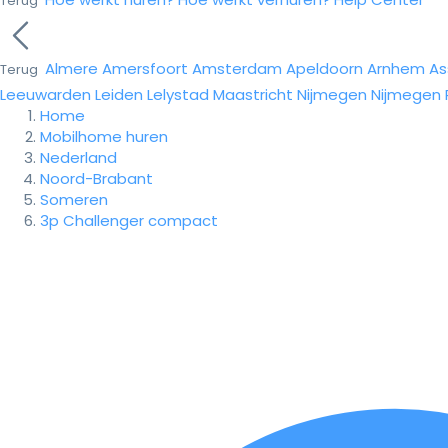
Terug
Almere
Amersfoort
Amsterdam
Apeldoorn
Arnhem
As
Terug
Leeuwarden
Leiden
Lelystad
Maastricht
Nijmegen
Nijmegen
Home
Mobilhome huren
Nederland
Noord-Brabant
Someren
3p Challenger compact